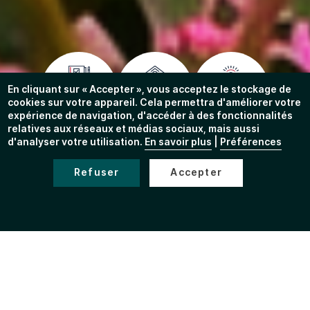
En cliquant sur « Accepter », vous acceptez le stockage de
cookies sur votre appareil. Cela permettra d'améliorer votre
Effectuer
Construire
Inscriptions
mes
ou
scolaires
expérience de navigation, d'accéder à des fonctionnalités
démarches
rénover
relatives aux réseaux et médias sociaux, mais aussi
d'analyser votre utilisation.
En savoir plus
|
Préférences
Refuser
Accepter
Sortir à
Nous
Rester
Bellegarde
rejoindre
informé
À LA UNE
de votre ville