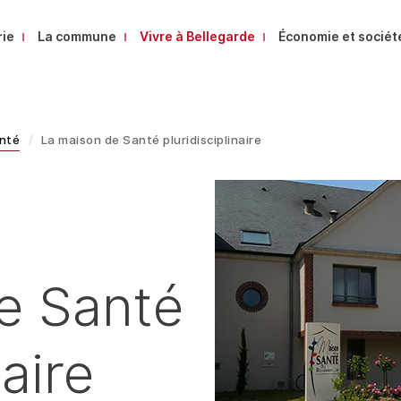
rie
La commune
Vivre à Bellegarde
Économie et sociét
anté
La maison de Santé pluridisciplinaire
e Santé
naire