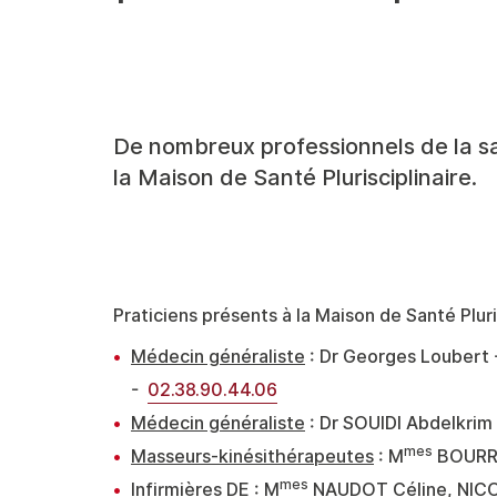
De nombreux professionnels de la san
la Maison de Santé Plurisciplinaire.
Praticiens présents à la Maison de Santé Plurid
Médecin généraliste
: Dr Georges Loubert 
-
02.38.90.44.06
Médecin généraliste
: Dr SOUIDI Abdelkrim
mes
Masseurs-kinésithérapeutes
: M
BOURRE
mes
Infirmières DE
: M
NAUDOT Céline, NICOL