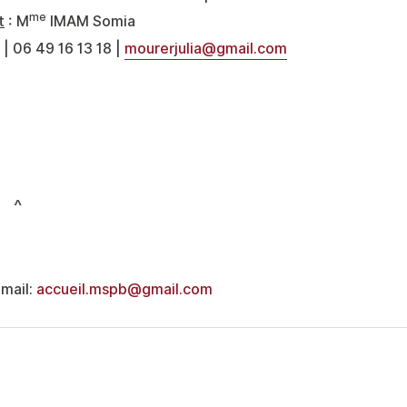
me
t
: M
IMAM Somia
| 06 49 16 13 18 |
mourerjulia@gmail.com
Email:
accueil.mspb@gmail.com