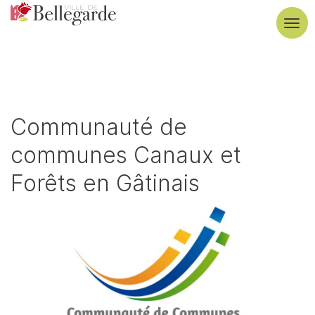
Aller
au
Tog
contenu
navi
principal
Communauté de
communes Canaux et
Forêts en Gâtinais