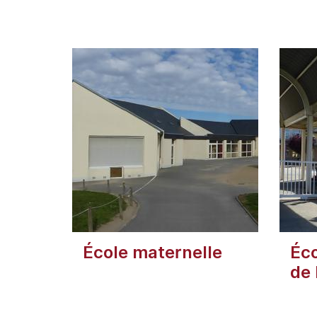
École maternelle
Éco
de 