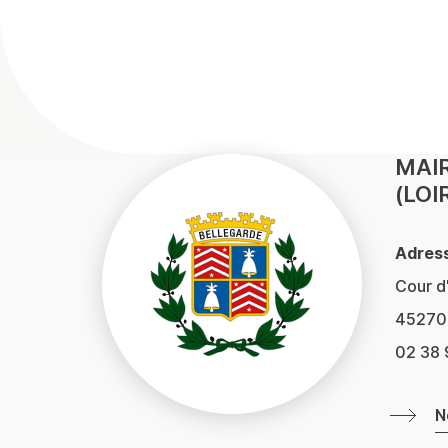
MAIR
(LOI
Adress
Cour d
45270 
02 38 
N