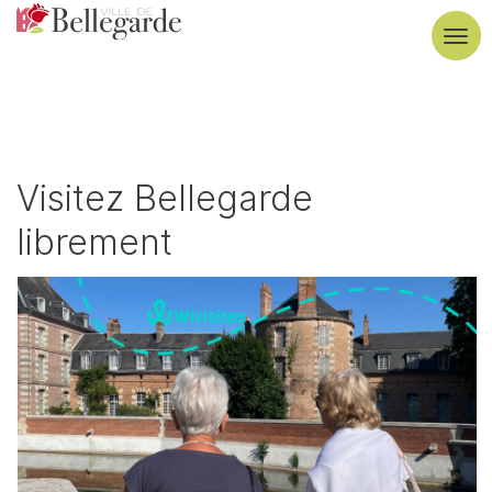
Aller
au
Tog
contenu
navi
principal
Visitez Bellegarde
librement