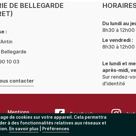
IE DE BELLEGARDE
HORAIRES
RET)
Du lundi au jeu
8h30 à 12h00 
e :
Le vendredi :
'Antin
8h30 à 12h00 
Bellegarde
90 10 03
Le lundi et me
après-midi, v
Sur rendez-vou
ous contacter
d'identité
Mentions
Facebook
Ins
kage de cookies sur votre appareil. Cela permettra
légales
der à des fonctionnalités relatives aux réseaux et
tion.
En savoir plus
|
Préférences