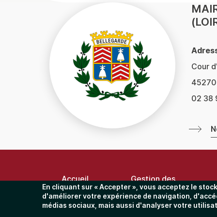
MAIR
(LOI
Adress
Cour d
45270 
02 38 
N
Menu
Pied
de
Accueil
Gestion des
page
En cliquant sur « Accepter », vous acceptez le stoc
cookies
d'améliorer votre expérience de navigation, d'accé
médias sociaux, mais aussi d'analyser votre utilisa