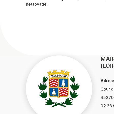
nettoyage.
MAIR
(LOI
Adress
Cour d
45270 
02 38 