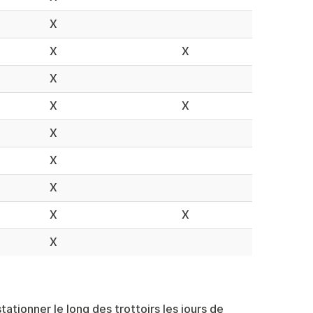
X
X
X
X
X
X
X
X
X
X
X
X
ationner le long des trottoirs les jours de