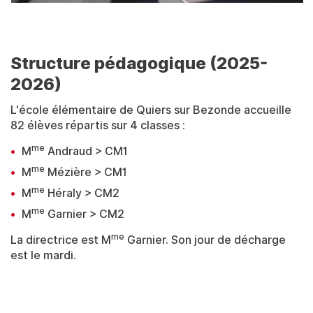
Structure pédagogique (2025-
2026)
L'école élémentaire de Quiers sur Bezonde accueille
82 élèves répartis sur 4 classes :
me
M
Andraud > CM1
me
M
Mézière > CM1
me
M
Héraly > CM2
me
M
Garnier > CM2
me
La directrice est M
Garnier. Son jour de décharge
est le mardi.