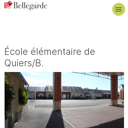
Aller
au
Tog
contenu
navi
principal
École élémentaire de
Quiers/B.