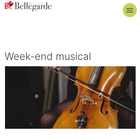
Aller
au
Tog
contenu
navi
principal
Week-end musical