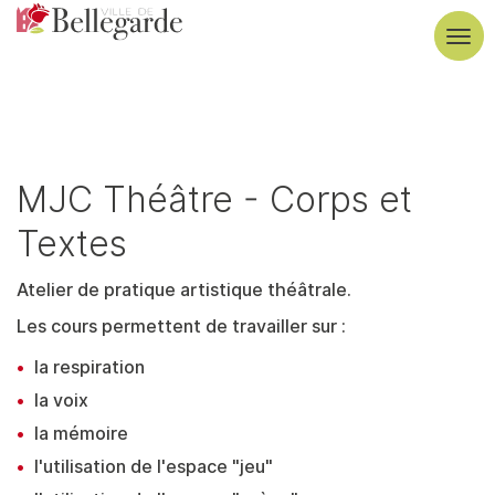
Aller
au
Tog
contenu
navi
principal
MJC Théâtre - Corps et
Textes
Atelier de pratique artistique théâtrale.
Les cours permettent de travailler sur :
la respiration
la voix
la mémoire
l'utilisation de l'espace "jeu"