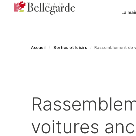
Aller
au
La mai
contenu
principal
Accueil
Sorties et loisirs
Rassemblement de v
Rassemblem
voitures an