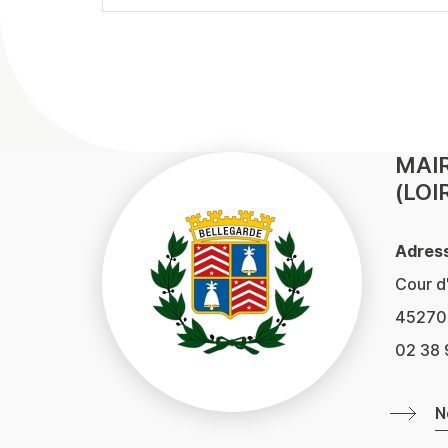
MAIR
(LOI
Adress
Cour d
45270 
02 38 
N