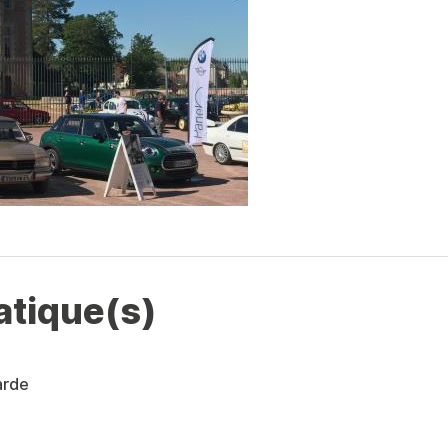
atique(s)
arde